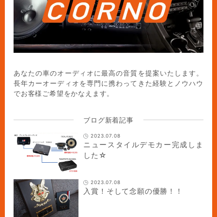
あなたの車のオーディオに最高の音質を提案いたします。
長年カーオーディオを専門に携わってきた経験とノウハウ
でお客様ご希望をかなえます。
ブログ新着記事
2023.07.08
ニュースタイルデモカー完成しま
した☆
2023.07.08
入賞！そして念願の優勝！！