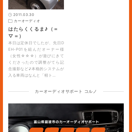
2011.03.30
カーオーディオ
はたらくくるま♪（＝
▽＝）
本日は定休日でしたが、先日D
EH-P01を組んだオーナー様
（女性☆☆☆）が遊びにきて
くださったので調整がてら記
念撮影など♪本格的システムが
入る車両はなんと「軽ト…
カーオーディオサポート コルノ