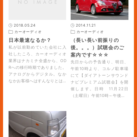
2018.05.24
2014.11.21
カーオーディオ
カーオーディオ
日本最速なるか？
（長い長い前振りの
後。。。）試聴会のご
私が以前勤めていた会社に入
社したころ、カーオーディオ
案内です☆☆☆
業界はナカミチ全盛から、OD
先日からの予告通り、明日、
Rへの移行時期でありました。
午前10時より、コルノ駐車場
アナログからデジタル。なか
にて【ダイアトーンサウンド
なかお客様へはすんなりとは…
ナビプレミアム試聴会】を開
催します。日時 11月22日
（土曜日）午前10時～午後…