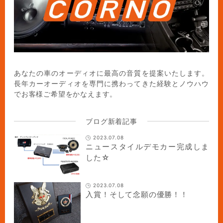
あなたの車のオーディオに最高の音質を提案いたします。
長年カーオーディオを専門に携わってきた経験とノウハウ
でお客様ご希望をかなえます。
ブログ新着記事
2023.07.08
ニュースタイルデモカー完成しま
した☆
2023.07.08
入賞！そして念願の優勝！！