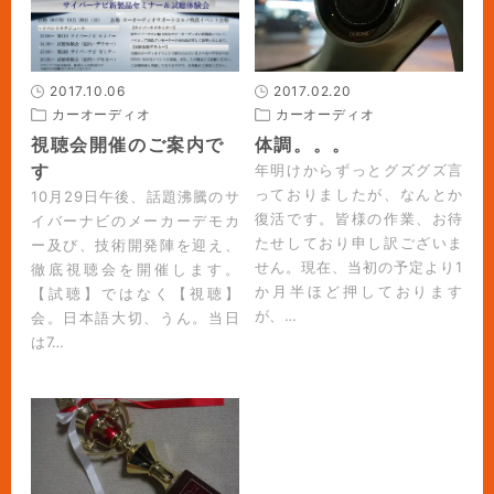
2017.10.06
2017.02.20
カーオーディオ
カーオーディオ
視聴会開催のご案内で
体調。。。
す
年明けからずっとグズグズ言
っておりましたが、なんとか
10月29日午後、話題沸騰のサ
復活です。皆様の作業、お待
イバーナビのメーカーデモカ
たせしており申し訳ございま
ー及び、技術開発陣を迎え、
せん。現在、当初の予定より1
徹底視聴会を開催します。
か月半ほど押しております
【試聴】ではなく【視聴】
が、…
会。日本語大切、うん。当日
は7…