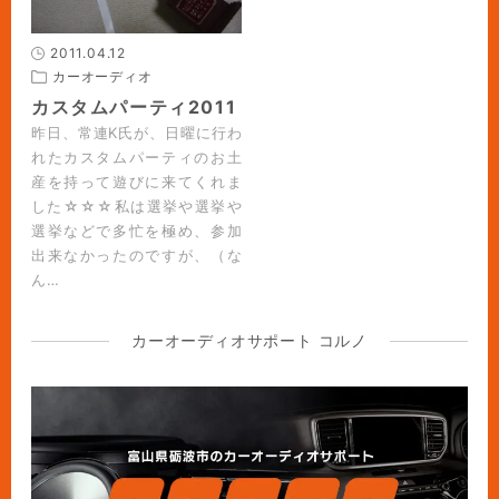
2011.04.12
カーオーディオ
カスタムパーティ2011
昨日、常連K氏が、日曜に行わ
れたカスタムパーティのお土
産を持って遊びに来てくれま
した☆☆☆私は選挙や選挙や
選挙などで多忙を極め、参加
出来なかったのですが、（な
ん…
カーオーディオサポート コルノ