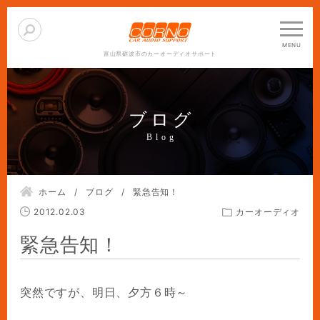
富山県砺波市のカーオーディオサポート
ブログ
ホーム
ブログ
緊急告知！
2012.02.03
カーオーディオ
緊急告知！
突然ですが、明日、夕方６時～