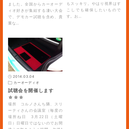
もスッキリ。やはり視界はす
ました。全国からカーオーデ
こしでも確保したいもので
ィオ好きが集結する凄い大会
す。お…
で、デモカー試聴を含め、貴
重な…
2014.03.04
カーオーディオ
試聴会を開催します
☆☆☆
場所 コルノさんち隣、スリ
ーティさんの会議室（毎度の
場所ね日 3月22日（土曜
日）日曜日ではないのでお間