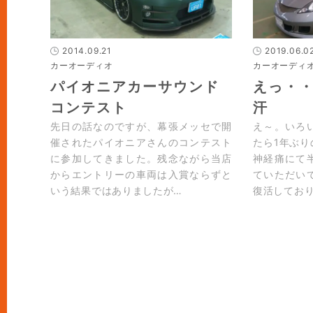
2014.09.21
2019.06.0
カーオーディオ
カーオーディ
パイオニアカーサウンド
えっ・・
コンテスト
汗
先日の話なのですが、幕張メッセで開
え～。いろ
催されたパイオニアさんのコンテスト
たら1年ぶ
に参加してきました。残念ながら当店
神経痛にて
からエントリーの車両は入賞ならずと
ていただい
いう結果ではありましたが…
復活してお