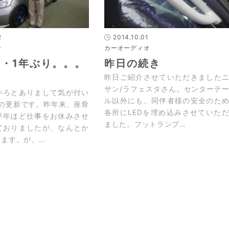
2
2014.10.01
オ
カーオーディオ
・1年ぶり。。。
昨日の続き
昨日ご紹介させていただきました
サン/ラフェスタさん。センターテ
いろとありまして気が付い
ル以外にも、同伴者様の安全のた
りの更新です。昨年来、座骨
各所にLEDを埋め込みさせていた
半年ほど仕事をお休みさせ
ました。フットランプ…
ておりましたが、なんとか
ります。が、…