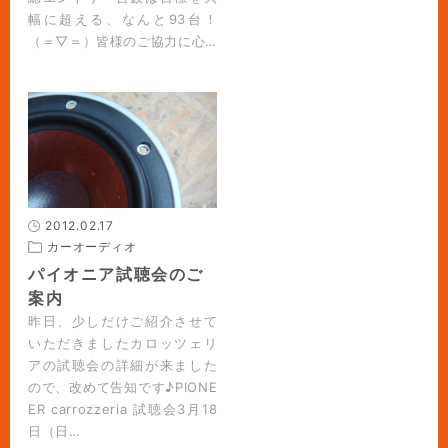
幅に超える、なんと93台！
（＝▽＝）皆様のご協力に心…
2012.02.17
カーオーディオ
パイオニア試聴会のご
案内
昨日、少しだけご紹介させて
いただきましたカロッツェリ
アの試聴会の詳細が来ました
ので、改めて告知です♪PIONE
ER carrozzeria 試聴会3月18
日（日…