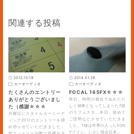
関連する投稿
2012.10.18
2014.01.26
カーオーディオ
カーオーディオ
たくさんのエントリー
FOCAL 165FX☆☆☆
ありがとうございまし
昨日、時間の都合であわただ
しく納車となってしまったT様
た（感謝☆☆☆
のラフェスタ。本日、改めて
月曜日にスタイルカーミーテ
ご説明などさせていただきま
ィング2012のエントリーを締
した。T様は年季の入ったSON
め切らせていただきました。
Yファン、しかし現在日本…
総エントリー台数は目標を大