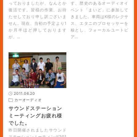
っておりましたが、なんとか
す、歴史のあるオーディオイ
復活です。皆様の作業、お待
ベント「まいど」に参加して
たせしており申し訳ございま
きました。車両はK様のレクサ
せん。現在、当初の予定より1
ス、エタニのプロセッサーを
か月半ほど押しております
核とし、フォーカルユートピ
が、…
ア…
2011.06.20
カーオーディオ
サウンドステーション
ミーティングお疲れ様
でした。
昨日開催されましたサウンド
ステーションミーティング201