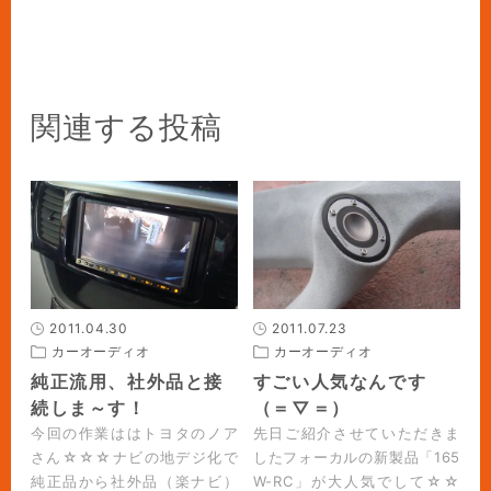
関連する投稿
2011.04.30
2011.07.23
カーオーディオ
カーオーディオ
純正流用、社外品と接
すごい人気なんです
続しま～す！
（＝▽＝）
今回の作業ははトヨタのノア
先日ご紹介させていただきま
さん☆☆☆ナビの地デジ化で
したフォーカルの新製品「165
純正品から社外品（楽ナビ）
W-RC」が大人気でして☆☆