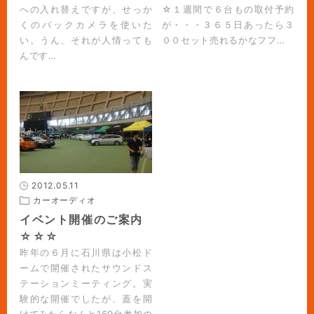
への入れ替えですが、せっか
☆１週間で６台もの取付予約
くのバックカメラを使いた
が・・・３６５日あったら３
い。うん、それが人情っても
００セット売れるかなフフ…
んです…
2012.05.11
カーオーディオ
イベント開催のご案内
☆☆☆
昨年の６月に石川県は小松ド
ームで開催されたサウンドス
テーションミーティング。実
験的な開催でしたが、蓋を開
けてみたらなんと160台参加の